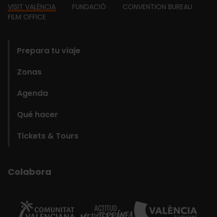
Footer
VISIT VALÈNCIA
FUNDACIÓ
CONVENTION BUREAU
FILM OFFICE
domains
Prepara tu viaje
Zonas
Agenda
Qué hacer
Tickets & Tours
Colabora