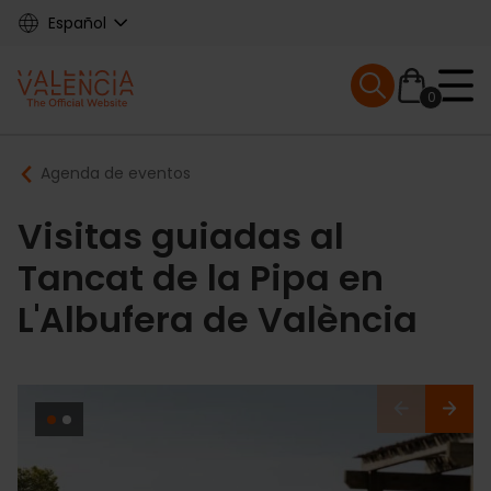
Skip
Español
to
main
Mobile menu ex
content
0
Main
Breadcrumb
Agenda de eventos
navigation
Visitas guiadas al
Tancat de la Pipa en
L'Albufera de València