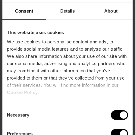
Tancat de la Pipa, Catarroja, España
Consent
Details
About
This website uses cookies
We use cookies to personalise content and ads, to
provide social media features and to analyse our traffic.
We also share information about your use of our site with
our social media, advertising and analytics partners who
may combine it with other information that you’ve
ose
ebar
provided to them or that they’ve collected from your use
p
of their services. You will find more information in our
Activar mapa
r
Cookie Policy
.
ation
Consent
Necessary
Selection
Preferences