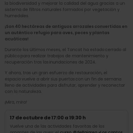
la biodiversidad y mejorar la calidad del agua gracias a un
sistema de filtros naturales formados por vegetación y
humedales.
¡Son 40 hectáreas de antiguos arrozales convertidas en
un auténtico refugio para aves, peces y plantas
acuáticas!
Durante los últimos meses, el Tancat ha estado cerrado al
público para realizar trabajos de mantenimiento y
recuperación tras las inundaciones de 2024.
Y ahora, tras un gran esfuerzo de restauración, el
espacio vuelve a abrir sus puertas con un fin de semana
lleno de actividades para disfrutar, aprender y reconectar
con la naturaleza.
¡Mira, mira!
17 de octubre de 17:00 a 19:30 h
Vuelve una de las actividades favoritas de los
amantes de las aves: el
curso #dePajareo «Los cantos