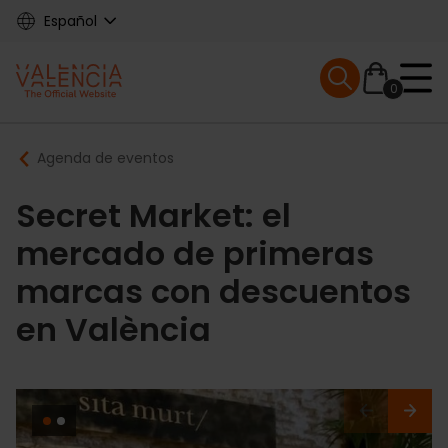
Skip
Español
to
main
Mobile menu ex
content
0
Main
Breadcrumb
Agenda de eventos
navigation
Secret Market: el
mercado de primeras
marcas con descuentos
en València