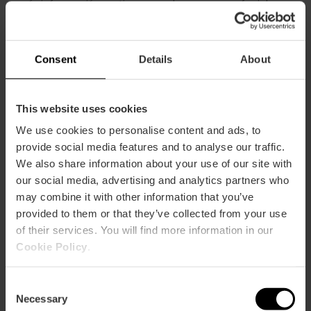
envía información en tiempo real o una crema facial
elaborada con arroz.
La jornada rinde homenaje a Hedy Lamarr
, la actriz e
inventora que sentó las bases para que hoy exista el Wi-Fi.
Consent
Details
About
¿Vienes a verlos?
This website uses cookies
We use cookies to personalise content and ads, to
provide social media features and to analyse our traffic.
We also share information about your use of our site with
our social media, advertising and analytics partners who
No me lo pierdo
may combine it with other information that you’ve
provided to them or that they’ve collected from your use
of their services. You will find more information in our
Cookie Policy
.
Consent
Necessary
Selection
Información práctica