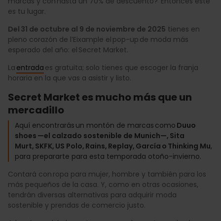
marcas y con hasta un 70% de descuento? Entonces este
es tu lugar.
Del 31 de octubre al 9 de noviembre de 2025
tienes en
pleno corazón de l’Eixample el pop-up de moda más
esperado del año: el Secret Market.
La
entrada
es gratuita; solo tienes que escoger la franja
horaria en la que vas a asistir y listo.
Secret Market es mucho más que un
mercadillo
Aquí encontrarás un montón de marcas como
Duuo
shoes —el calzado sostenible de Munich—, Sita
Murt, SKFK, US Polo, Rains, Replay, García o Thinking Mu
,
para prepararte para esta temporada otoño-invierno.
Contará con ropa para mujer, hombre y también para los
más pequeños de la casa. Y, como en otras ocasiones,
tendrán diversas alternativas para adquirir moda
sostenible y prendas de comercio justo.