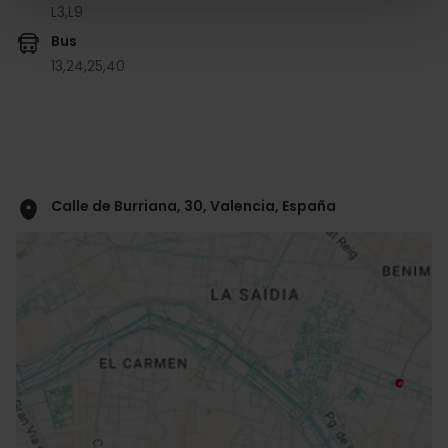
L3,
L9
Bus
13,
24,
25,
40
Calle de Burriana, 30, Valencia, España
ose
ebar