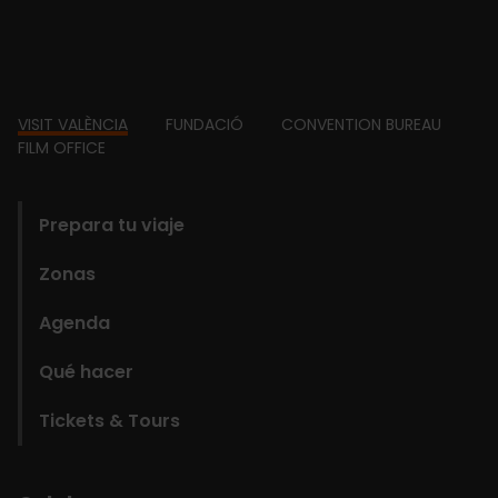
Footer
VISIT VALÈNCIA
FUNDACIÓ
CONVENTION BUREAU
FILM OFFICE
domains
Prepara tu viaje
Zonas
Agenda
Qué hacer
Tickets & Tours