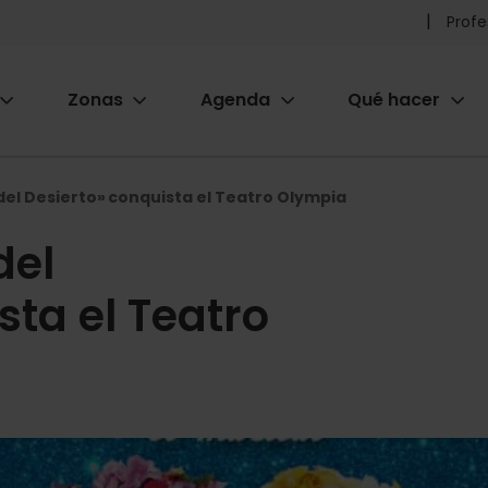
Pr
Profe
he
Zonas
Agenda
Qué hacer
m
ion
a del Desierto» conquista el Teatro Olympia
del
sta el Teatro