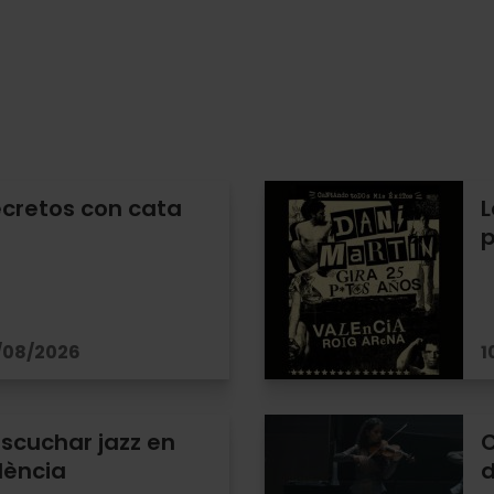
ecretos con cata
L
p
/08/2026
1
scuchar jazz en
C
lència
d