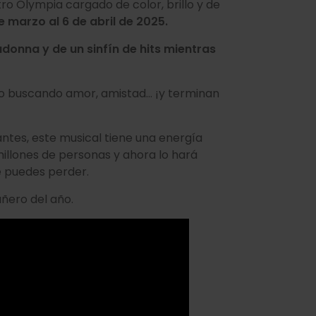
eatro Olympia cargado de color, brillo y de
de marzo al 6 de abril de 2025.
adonna y de un sinfín de hits mientras
ano buscando amor, amistad… ¡y terminan
antes, este musical tiene una energía
illones de personas y ahora lo hará
e puedes perder.
ñero del año.