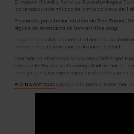
El musical «Priscilla, Reina del Desierto» llega al T
los temazos más míticos de la música disco
del 1 
Prepárate para bailar al ritmo de Tina Turner, M
sigues las aventuras de tres artistas
drag
.
Las protagonistas atraviesan el desierto australi
encontrando mucho más de lo que soñaban!
Con más de 40 artistas en escena y 500 trajes flip
imparable. Por eso ya ha conquistado a más de 7 m
contigo con esta nueva superproducción que no t
Pilla tus entradas
y prepárate para el show más ca