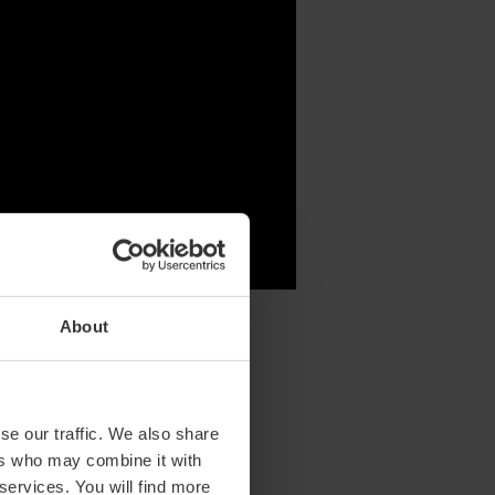
About
se our traffic. We also share
ers who may combine it with
 services. You will find more