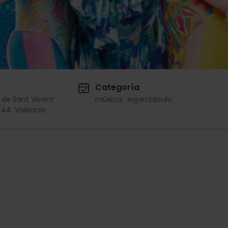
r
Categoría
 de Sant Vicent
música
espectáculo
, 44. València