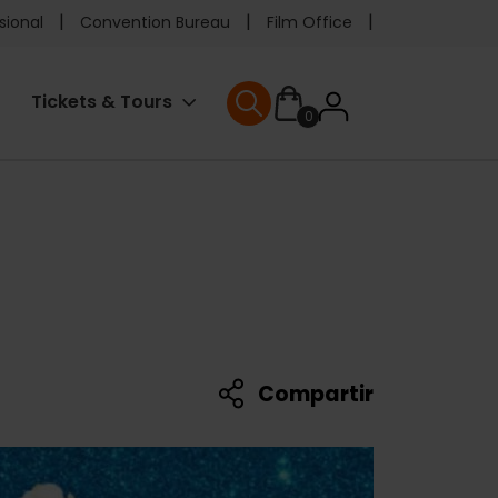
e
sional
Convention Bureau
Film Office
ader
User
Tickets & Tours
0
enu
User menu
accoun
menu
Compartir