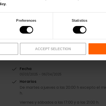
licy
.
Yo también voy
Preferences
Statistics
ACCEPT SELECTION
Fecha
01/03/2025 - 06/04/2025
Horarios
De martes a jueves a las 20:00 h excepto el mié
h.
Viernes y sábados a las 17:00 y a las 21:00 h.