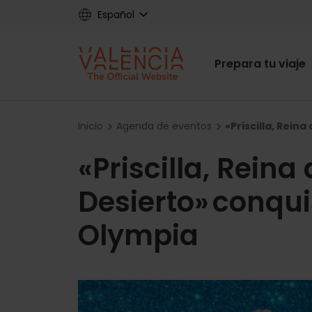
Skip
Español
to
main
Main
content
Prepara tu viaje
navigat
Breadcrumb
Inicio
Agenda de eventos
«Priscilla, Rein
«Priscilla, Reina 
Desierto» conqui
Olympia