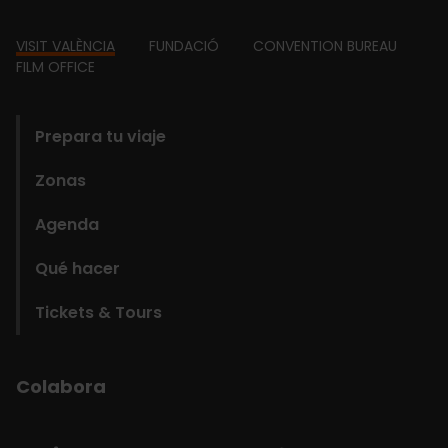
Footer
VISIT VALÈNCIA
FUNDACIÓ
CONVENTION BUREAU
FILM OFFICE
domains
Prepara tu viaje
Zonas
Agenda
Qué hacer
Tickets & Tours
Colabora