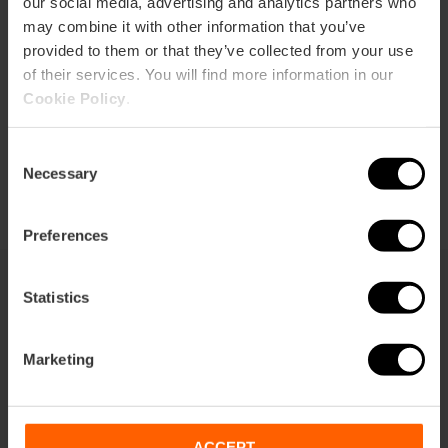
our social media, advertising and analytics partners who
Cómo llegar
may combine it with other information that you’ve
provided to them or that they’ve collected from your use
of their services. You will find more information in our
Cookie Policy
.
Consent
Necessary
Selection
Preferences
Statistics
También te puede interesar
Marketing
ACCEPT