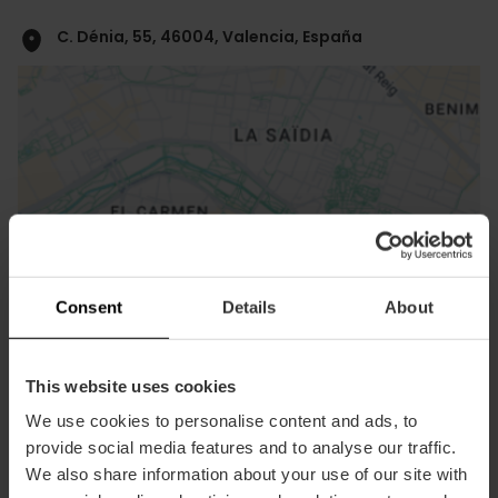
C. Dénia, 55, 46004, Valencia, España
ose
ebar
Consent
Details
About
p
Activar mapa
r
ation
This website uses cookies
We use cookies to personalise content and ads, to
provide social media features and to analyse our traffic.
We also share information about your use of our site with