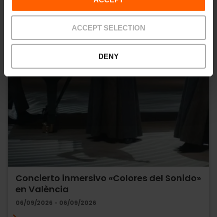
ACCEPT SELECTION
DENY
Concierto inmersivo «Colores del Sonido»
en València
06/09/2026 - 06/09/2026