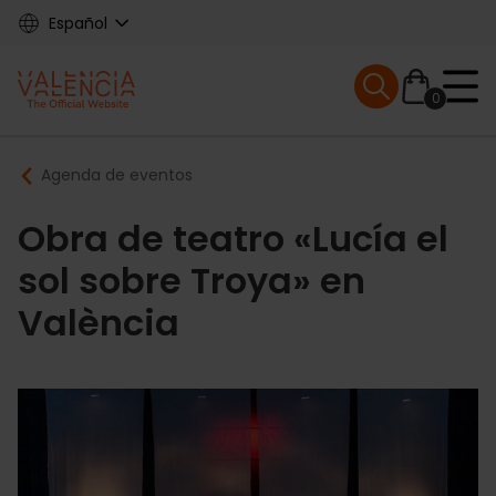
Skip
Español
to
main
Mobile menu ex
content
0
Main
Breadcrumb
Agenda de eventos
navigation
Obra de teatro «Lucía el
sol sobre Troya» en
València