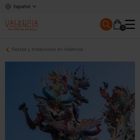
Skip
Español
to
main
Mobile menu ex
content
0
Main
Breadcrumb
Fiestas y tradiciones en València
navigation