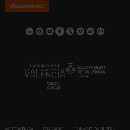
¡Suscríbete!
https://www.linkedin.com/company/turismo-valencia/mycompany/
https://www.instagram.com/visit_valencia/
https://www.youtube.com/user/Turisvale
https://www.facebook.com/turismov
https://twitter.com/Valenciatu
https://vimeo.com/visitva
https://open.spotif
https://api.whatsapp.com/se
https://fundacion.visitvalencia.com/
VISIT VALÈNCIA
FUNDACIÓ
CONVENTION BUREAU