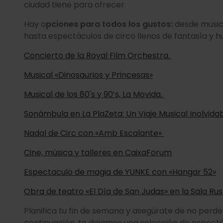
ciudad tiene para ofrecer.
Hay o
pciones para todos los gustos:
desde music
hasta espectáculos de circo llenos de fantasía y 
Concierto de la Royal Film Orchestra.
Musical «Dinosaurios y Princesas»
Musical de los 80's y 90’s, La Movida.
Sonámbula en La PlaZeta: Un Viaje Musical Inolvida
Nadal de Circ con «Amb Escalante»
Cine, música y talleres en CaixaForum
Espectaculo de magia de YUNKE con «Hangar 52»
Obra de teatro «El Día de San Judas» en la Sala Ru
Planifica tu fin de semana y asegúrate de no perde
continuación, te dejamos una selección de espect