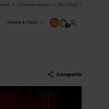
e
sional
Convention Bureau
Film Office
ader
User
Tickets & Tours
0
enu
User menu
accoun
menu
Compartir