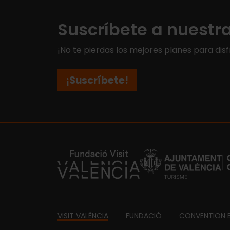
Suscríbete a nuestr
¡No te pierdas los mejores planes para disf
¡Suscríbete!
https://fundacion.visitvalencia.com/
Footer
VISIT VALÈNCIA
FUNDACIÓ
CONVENTION 