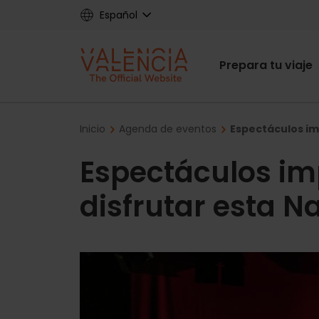
Skip
Español
to
main
Main
content
Prepara tu viaje
navigat
Breadcrumb
Inicio
Agenda de eventos
Espectáculos im
Espectáculos im
disfrutar esta N