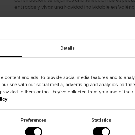
entradas y vivas una Navidad inolvidable en Valènc
¡Haz que este fin de semana sea mágico y llena
Details
e content and ads, to provide social media features and to analy
 our site with our social media, advertising and analytics partn
 provided to them or that they’ve collected from your use of their
licy
.
Preferences
Statistics