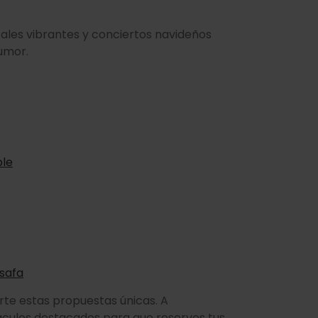
ales vibrantes y conciertos navideños
humor.
ble
ssafa
rte estas propuestas únicas. A
áculos destacados para que reserves tus