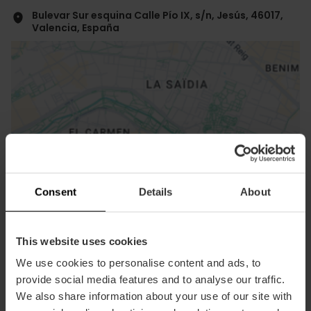
Bulevar Sur esquina Calle Pío IX, s/n, Jesús, 46017,
Valencia, España
ose
ebar
Consent
Details
About
p
Activar mapa
r
ation
This website uses cookies
We use cookies to personalise content and ads, to
provide social media features and to analyse our traffic.
We also share information about your use of our site with