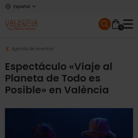
Skip
Español
to
main
Mobile menu ex
content
0
Main
Breadcrumb
Agenda de eventos
navigation
Espectáculo «Viaje al
Planeta de Todo es
Posible» en València