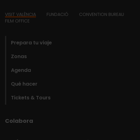
Footer
VISIT VALÈNCIA
FUNDACIÓ
CONVENTION BUREAU
FILM OFFICE
domains
Prepara tu viaje
Zonas
Agenda
Qué hacer
Tickets & Tours
Colabora