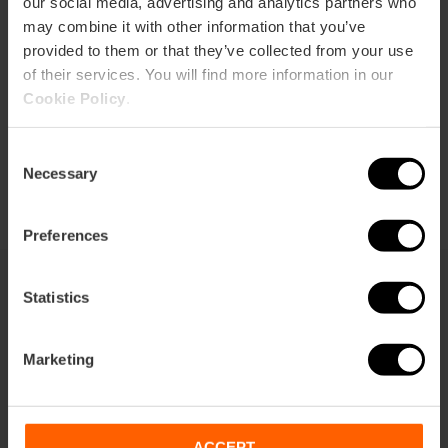
our social media, advertising and analytics partners who
Cómo llegar
may combine it with other information that you’ve
provided to them or that they’ve collected from your use
of their services. You will find more information in our
Cookie Policy
.
Consent
Necessary
Selection
Preferences
Statistics
También te puede interesar
Marketing
ACCEPT