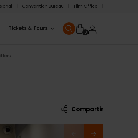
e
sional
Convention Bureau
Film Office
ader
User
Tickets & Tours
0
enu
User menu
accoun
tler»
menu
Compartir