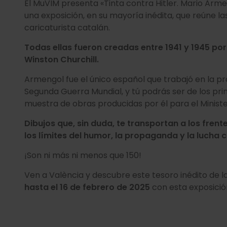
El MuVIM presenta «Tinta contra Hitler. Mario Armeng
una exposición, en su mayoría inédita, que reúne las
caricaturista catalán.
Todas ellas fueron creadas entre 1941 y 1945 po
Winston Churchill.
Armengol fue el único español que trabajó en la pr
Segunda Guerra Mundial, y tú podrás ser de los p
muestra de obras producidas por él para el Ministe
Dibujos que, sin duda, te transportan a los frente
los límites del humor, la propaganda y la lucha 
¡Son ni más ni menos que 150!
Ven a València y descubre este tesoro inédito de l
hasta el 16 de febrero de 2025
con esta exposició