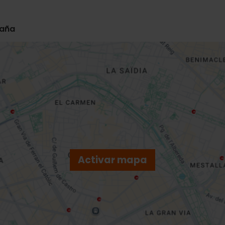
paña
Activar mapa