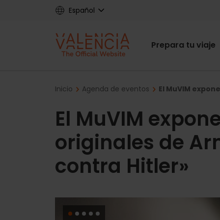
Skip
Español
to
main
Main
content
Prepara tu viaje
navigat
Breadcrumb
Inicio
Agenda de eventos
El MuVIM expone 
El MuVIM expone
originales de Ar
contra Hitler»