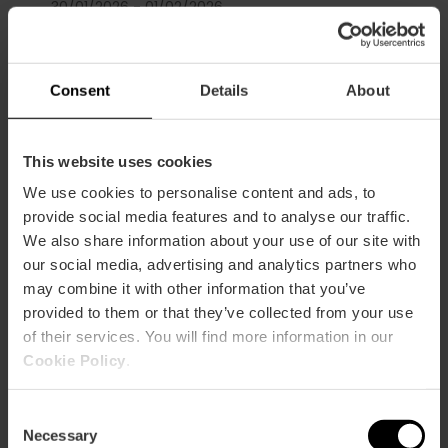
30/01/2026 - 01/02/2026
Horarios
Todo el día.
Consent
Details
About
Tickets
Gratuito.
This website uses cookies
We use cookies to personalise content and ads, to
provide social media features and to analyse our traffic.
We also share information about your use of our site with
our social media, advertising and analytics partners who
Cómo llegar
may combine it with other information that you’ve
provided to them or that they’ve collected from your use
of their services. You will find more information in our
Metro
Cookie Policy
.
L10
Bus
Consent
6,
7,
14,
19,
35,
92,
93,
C2
Necessary
Selection