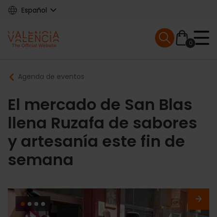
Skip
Español
to
main
Mobile menu ex
content
0
Main
Breadcrumb
Agenda de eventos
navigation
El mercado de San Blas
llena Ruzafa de sabores
y artesanía este fin de
semana