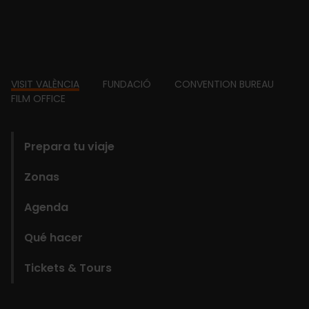
Footer
VISIT VALÈNCIA
FUNDACIÓ
CONVENTION BUREAU
FILM OFFICE
domains
Prepara tu viaje
Zonas
Agenda
Qué hacer
Tickets & Tours