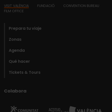
Footer
VISIT VALÈNCIA
FUNDACIÓ
CONVENTION BUREAU
FILM OFFICE
domains
Prepara tu viaje
Zonas
Agenda
Qué hacer
Tickets & Tours
Colabora