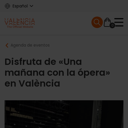
Skip
Español
to
main
Mobile menu ex
content
0
Main
Breadcrumb
Agenda de eventos
navigation
Disfruta de «Una
mañana con la ópera»
en València