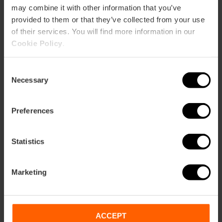
may combine it with other information that you’ve
provided to them or that they’ve collected from your use
11/08/2026 - 11/08/2026
of their services. You will find more information in our
Cookie Policy
.
Ciclo de
Consent
«Microconciertos» en
Necessary
Selection
CaixaForum València
Preferences
15/08/2026 - 15/08/2026
Statistics
Conciertos y tributos
Marketing
en agosto en La Casa
de la Mar
ACCEPT