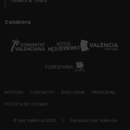
Tickets & Tours
Colabora
Footer
NOTICIAS
CONTACTO
AVISO LEGAL
PRIVACIDAD
about
POLÍTICA DE COOKIES
© Visit València 2026
|
Fundació Visit València