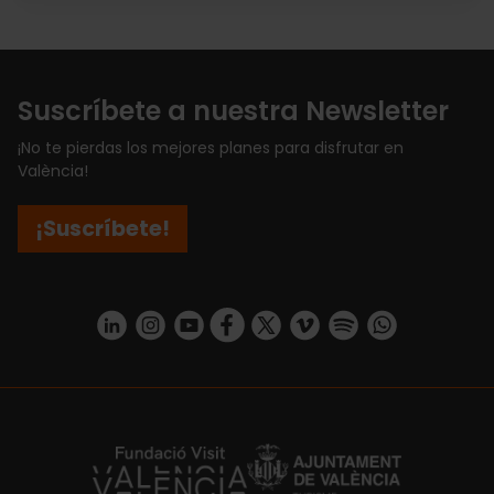
Suscríbete a nuestra Newsletter
¡No te pierdas los mejores planes para disfrutar en
València!
¡Suscríbete!
https://www.linkedin.com/company/turismo-valencia/mycompany/
https://www.instagram.com/visit_valencia/
https://www.youtube.com/user/Turisvale
https://www.facebook.com/turismov
https://twitter.com/Valenciatu
https://vimeo.com/visitva
https://open.spotif
https://api.whatsapp.com/se
https://fundacion.visitvalencia.com/