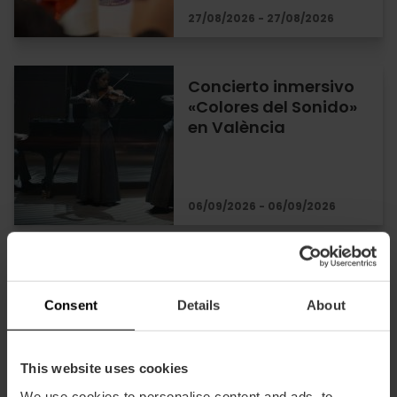
27/08/2026 - 27/08/2026
Concierto inmersivo
«Colores del Sonido»
en València
06/09/2026 - 06/09/2026
Cata inmersiva «El
Lenguaje de las
Consent
Details
About
Burbujas» en València
This website uses cookies
28/08/2026 - 28/08/2026
We use cookies to personalise content and ads, to