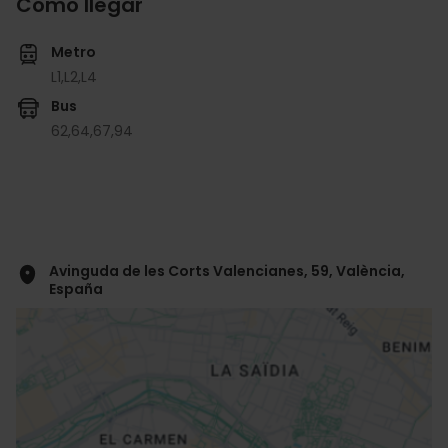
Cómo llegar
Metro
L1,
L2,
L4
Bus
62,
64,
67,
94
Avinguda de les Corts Valencianes, 59, València,
España