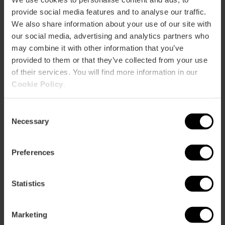
provide social media features and to analyse our traffic.
We also share information about your use of our site with
«Descanso
our social media, advertising and analytics partners who
Entreviñas»:
may combine it with other information that you’ve
escapada
provided to them or that they’ve collected from your use
enoturística en
of their services. You will find more information in our
València
Cookie Policy
.
13/08/2026 - 15/08/2026
Consent
Necessary
Selection
Sagunto celebra la
Preferences
43ª edición del
festival «Sagunt a
escena»
Statistics
11/08/2026 - 11/08/2026
Marketing