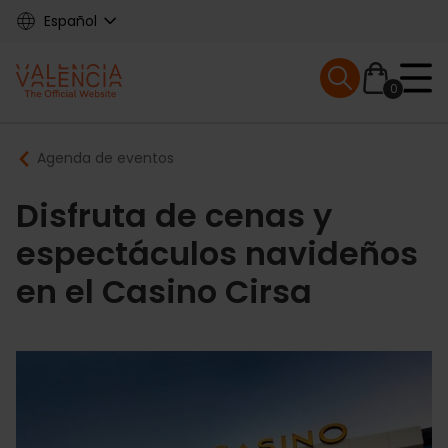
Skip
Español
to
main
Mobile menu ex
content
0
Main
Breadcrumb
Agenda de eventos
navigation
Disfruta de cenas y
espectáculos navideños
en el Casino Cirsa