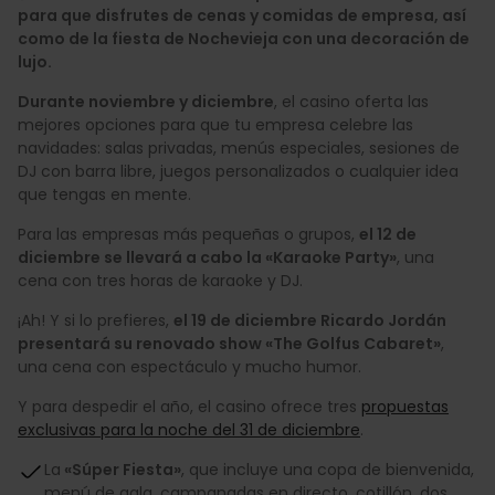
para que disfrutes de cenas y comidas de empresa, así
como de la fiesta de Nochevieja con una decoración de
lujo.
Durante noviembre y diciembre
, el casino oferta las
mejores opciones para que tu empresa celebre las
navidades: salas privadas, menús especiales, sesiones de
DJ con barra libre, juegos personalizados o cualquier idea
que tengas en mente.
Para las empresas más pequeñas o grupos,
el 12 de
diciembre se llevará a cabo la «Karaoke Party»
, una
cena con tres horas de karaoke y DJ.
¡Ah! Y si lo prefieres,
el 19 de diciembre Ricardo Jordán
presentará su renovado show «The Golfus Cabaret»
,
una cena con espectáculo y mucho humor.
Y para despedir el año, el casino ofrece tres
propuestas
exclusivas para la noche del 31 de diciembre
.
La
«Súper Fiesta»
, que incluye una copa de bienvenida,
menú de gala, campanadas en directo, cotillón, dos