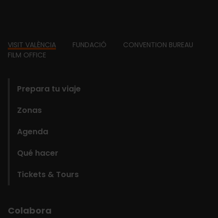
Footer
VISIT VALÈNCIA
FUNDACIÓ
CONVENTION BUREAU
FILM OFFICE
domains
Prepara tu viaje
Zonas
Agenda
Qué hacer
Tickets & Tours
Colabora