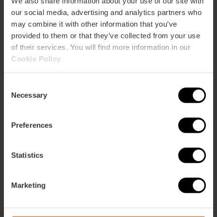
We also share information about your use of our site with
our social media, advertising and analytics partners who
may combine it with other information that you’ve
provided to them or that they’ve collected from your use
Avinguda del Professor López Piñero, 7, València,
of their services. You will find more information in our
España
Cookie Policy
.
Consent
Necessary
Selection
Preferences
ose
Statistics
ebar
p
Activar mapa
Marketing
r
ation