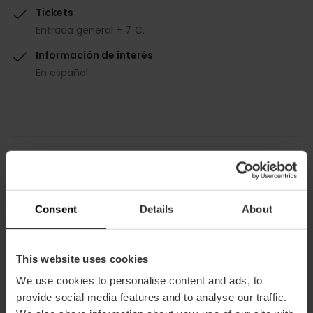
Tickets
Entrada general + 7 €.
Información de interés
En español.
Cómo llegar
Consent
Details
About
Metro
L10
This website uses cookies
Bus
13,
19,
24,
25,
35,
94,
95
We use cookies to personalise content and ads, to
provide social media features and to analyse our traffic.