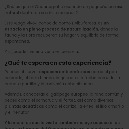
¿Sabías que el Oceanogràfic esconde un pequeño paraíso
natural dentro de sus instalaciones?
Este «Lago Vivo», conocido como L’Albufereta, es
un
espacio en pleno proceso de naturalización
, donde la
fauna y la flora recuperan su hogar y equilibrio de forma
espontánea.
Y sí, puedes venir a verlo en persona.
¿Qué te espera en esta experiencia?
Puedes observar
especies emblemáticas
como el pato
colorado, el tarro blanco, la gallineta, la focha cornuda, la
cerceta pardilla y la malvasía cabeciblanca.
Además, conocerás al galápago europeo, la rana común y
peces como el samaruc y el fartet, así como diversas
plantas acuáticas
como el carrizo, la enea, el lirio amarillo
y el nenúfar.
Y lo mejor es que la visita también incluye acceso a los
lagos exteriores del Oceanogràfic y a la planta superior