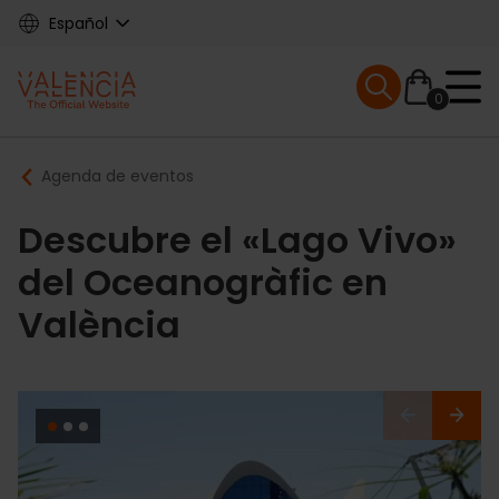
Skip
Español
to
main
Mobile menu ex
content
0
Main
Breadcrumb
Agenda de eventos
navigation
Descubre el «Lago Vivo»
del Oceanogràfic en
València