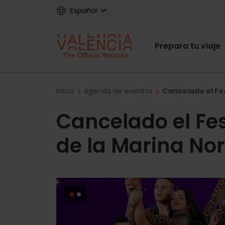
Skip
Español
to
main
Main
content
Prepara tu viaje
navigat
Breadcrumb
Inicio
Agenda de eventos
Cancelado el Fes
Cancelado el Fes
de la Marina Nor