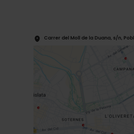
Carrer del Moll de la Duana, s/n, Po
Close
sidebar
da
map
Get
your
location