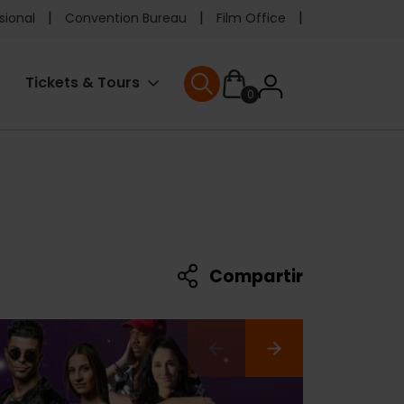
e
sional
Convention Bureau
Film Office
ader
User
Tickets & Tours
0
enu
User menu
accoun
menu
Compartir