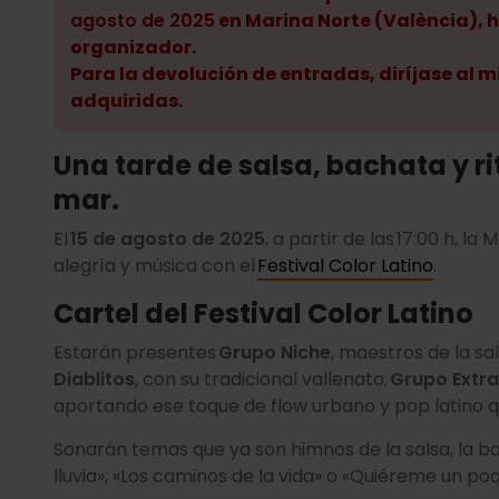
agosto de 2025
en Marina Norte (València), h
organizador.
Para la devolución de entradas, diríjase al
adquiridas.
Una tarde de salsa, bachata y ri
mar.
El
15 de agosto de 2025
, a partir de las 17:00 h, l
alegría y música con el
Festival Color Latino
.
Cartel del Festival Color Latino
Estarán presentes
Grupo Niche
, maestros de la sa
Diablitos
, con su tradicional vallenato;
Grupo Extra
aportando ese toque de flow urbano y pop latino q
Sonarán temas que ya son himnos de la salsa, la b
lluvia», «Los caminos de la vida» o «Quiéreme un poq