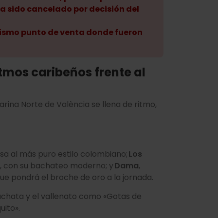
a sido cancelado por decisión del
 mismo punto de venta donde fueron
tmos caribeños frente al
a Marina Norte de València se llena de ritmo,
lsa al más puro estilo colombiano;
Los
, con su bachateo moderno; y
Dama
,
ue pondrá el broche de oro a la jornada.
achata y el vallenato como «Gotas de
uito».