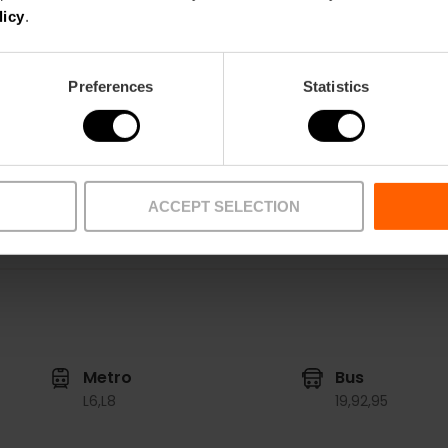
A las 17:00 h.
licy
.
Tickets
Entrada general 45 €.
Preferences
Statistics
Entrada VIP: 120 €.
Entrada VIP Latino: 150 €.
ACCEPT SELECTION
Metro
Bus
L6,
L8
19,
92,
95