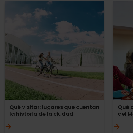
Qué visitar: lugares que cuentan
Qué c
la historia de la ciudad
del M