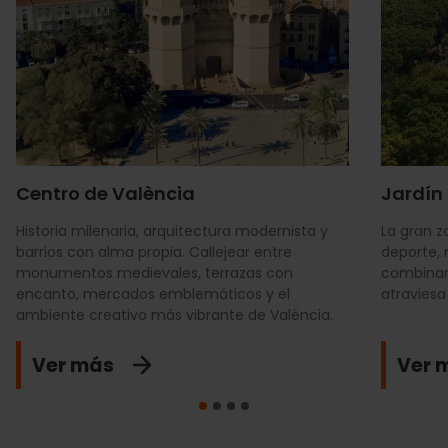
Centro de València
Jardín 
Historia milenaria, arquitectura modernista y
La gran z
barrios con alma propia. Callejear entre
deporte, 
monumentos medievales, terrazas con
combinan
encanto, mercados emblemáticos y el
atraviesa
ambiente creativo más vibrante de València.
Ver más
Ver 